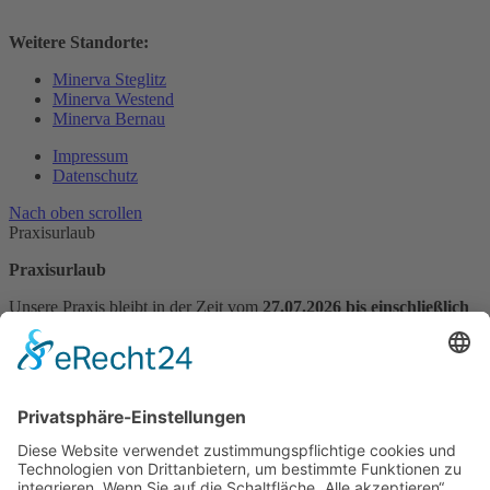
Weitere Standorte:
Minerva Steglitz
Minerva Westend
Minerva Bernau
Impressum
Datenschutz
Nach oben scrollen
Praxisurlaub
Praxisurlaub
Unsere Praxis bleibt in der Zeit vom
27.07.2026 bis einschließlich
14.08.2026
geschlossen.
Praxisvertretung vom 27.07.2026 bis 31.07.2026:
Frau Dr. Andra Bachnick
Telefon: 030 9444716
Bitte vereinbaren Sie vor Ihrem Besuch unbedingt telefonisch einen
Termin.