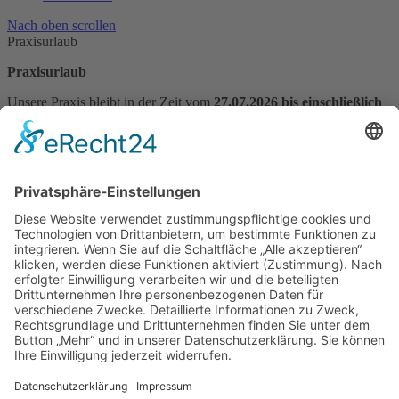
Nach oben scrollen
Praxisurlaub
Praxisurlaub
Unsere Praxis bleibt in der Zeit vom
27.07.2026 bis einschließlich
14.08.2026
geschlossen.
Praxisvertretung vom 27.07.2026 bis 31.07.2026:
Frau Dr. Andra Bachnick
Telefon: 030 9444716
Bitte vereinbaren Sie vor Ihrem Besuch unbedingt telefonisch einen
Termin.
Praxisvertretung vom 03.08.2026 bis 14.08.2026:
Frau Dr. Ayfer Türk
Telefon: 030 92799640
Bitte vereinbaren Sie auch hier vor Ihrem Besuch unbedingt
telefonisch einen Termin.
Ab dem
17.08.2026
sind wir wieder zu den gewohnten